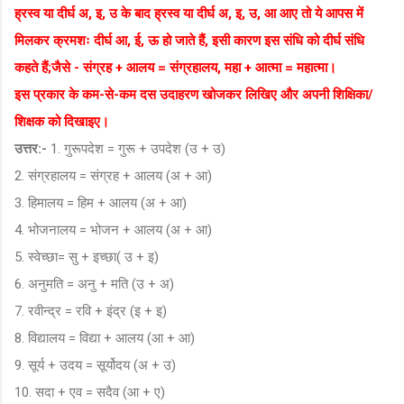
ह्रस्व या दीर्घ अ, इ, उ के बाद ह्रस्व या दीर्घ अ, इ, उ, आ आए तो ये आपस में
मिलकर क्रमशः दीर्घ आ, ई, ऊ हो जाते हैं, इसी कारण इस संधि को दीर्घ संधि
कहते हैं;जैसे - संग्रह + आलय = संग्रहालय, महा + आत्मा = महात्मा।
इस प्रकार के कम-से-कम दस उदाहरण खोजकर लिखिए और अपनी शिक्षिका/
शिक्षक को दिखाइए।
उत्तर:-
1. गुरूपदेश = गुरू + उपदेश (उ + उ)
2. संग्रहालय = संग्रह + आलय (अ + आ)
3. हिमालय = हिम + आलय (अ + आ)
4. भोजनालय = भोजन + आलय (अ + आ)
5. स्वेच्छा= सु + इच्छा( उ + इ)
6. अनुमति = अनु + मति (उ + अ)
7. रवीन्द्र = रवि + इंद्र (इ + इ)
8. विद्यालय = विद्या + आलय (आ + आ)
9. सूर्य + उदय = सूर्योदय (अ + उ)
10. सदा + एव = सदैव (आ + ए)