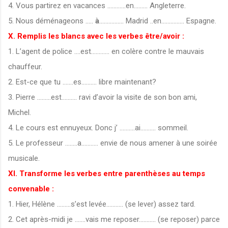
4. Vous partirez en vacances ............en......... Angleterre.
5. Nous déménageons .....
à
................ Madrid ..en............... Espagne.
X. Remplis les blancs avec les verbes être/avoir :
1. L’agent de police ....est............ en colère contre le mauvais
chauffeur.
2. Est-ce que tu .......es.......... libre maintenant?
3. Pierre .........est.......... ravi d’avoir la visite de son bon ami,
Michel.
4. Le cours est ennuyeux. Donc j’ ..........ai.......... sommeil.
5. Le professeur ........a........... envie de nous amener à une soirée
musicale.
XI. Transforme les verbes entre parenthèses au temps
convenable :
1. Hier, Hélène .........s’est levée........... (se lever) assez tard.
2. Cet après-midi je .......vais me reposer........... (se reposer) parce