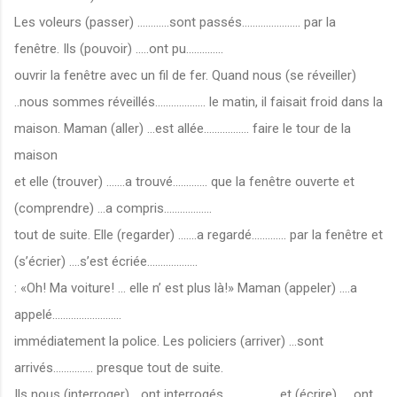
Les voleurs (passer) ............sont passés...................... par la
fenêtre. Ils (pouvoir) .....ont pu..............
ouvrir la fenêtre avec un fil de fer. Quand nous (se réveiller)
..nous sommes réveillés................... le matin, il faisait froid dans la
maison. Maman (aller) ...est allée................. faire le tour de la
maison
et elle (trouver) .......a trouvé............. que la fenêtre ouverte et
(comprendre) ...a compris..................
tout de suite. Elle (regarder) .......a regardé............. par la fenêtre et
(s’écrier) ....s’est écriée...................
: «Oh! Ma voiture! ... elle n’ est plus là!» Maman (appeler) ....a
appelé..........................
immédiatement la police. Les policiers (arriver) ...sont
arrivés............... presque tout de suite.
Ils nous (interroger) ...ont interrogés.................... et (écrire) .....ont