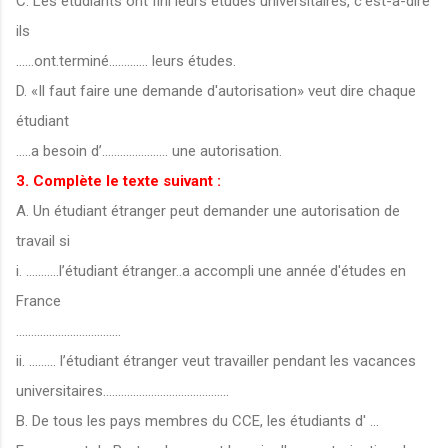
C. Les étudiants ont fini leurs études universitaires, c'est-à-dire
ils
......ont.terminé............. leurs études.
D. «Il faut faire une demande d'autorisation» veut dire chaque
étudiant
.....a besoin d’...................... une autorisation.
3. Complète le texte suivant :
A. Un étudiant étranger peut demander une autorisation de
travail si
i. ...........l’étudiant étranger..a accompli une année d'études en
France
...................................
ii. ......... l’étudiant étranger veut travailler pendant les vacances
universitaires..........................................
B. De tous les pays membres du CCE, les étudiants d' ...