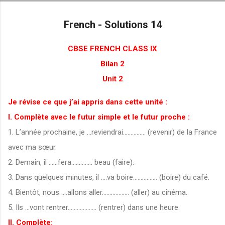
Skip to main content
French - Solutions 14
CBSE FRENCH CLASS IX
Bilan 2
Unit 2
Je révise ce que j’ai appris dans cette unité :
I. Complète avec le futur simple et le futur proche :
1. L’année prochaine, je ...reviendrai............... (revenir) de la France
avec ma sœur.
2. Demain, il ......fera.............. beau (faire).
3. Dans quelques minutes, il ....va boire................ (boire) du café.
4. Bientôt, nous ....allons aller.................. (aller) au cinéma.
5. Ils ...vont rentrer................... (rentrer) dans une heure.
II. Complète: