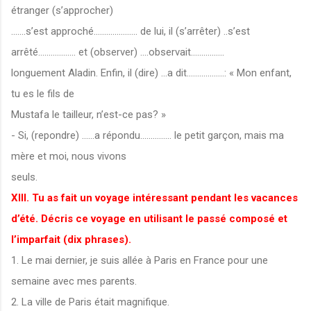
étranger (s’approcher)
.......s’est approché..................... de lui, il (s’arrêter) ..s’est
arrêté.................. et (observer) ....observait................
longuement Aladin. Enfin, il (dire) ...a dit..................: « Mon enfant,
tu es le fils de
Mustafa le tailleur, n’est-ce pas? »
- Si, (repondre) ......a répondu............... le petit garçon, mais ma
mère et moi, nous vivons
seuls.
XIII. Tu as fait un voyage intéressant pendant les vacances
d’été. Décris ce voyage en utilisant le passé composé et
l’imparfait (dix phrases).
1. Le mai dernier, je suis allée à Paris en France pour une
semaine avec mes parents.
2. La ville de Paris était magnifique.