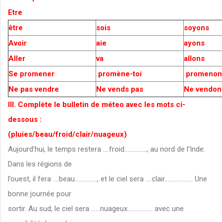
Etre
être
sois
soyons
Avoir
aie
ayons
Aller
va
allons
Se promener
promène-toi
promenon
Ne pas vendre
Ne vends pas
Ne vendon
III. Complète le bulletin de méteo avec les mots ci-
dessous :
(pluies/beau/froid/clair/nuageux)
Aujourd’hui, le temps restera ....froid..............., au nord de l’Inde.
Dans les régions de
l’ouest, il fera ....beau..............., et le ciel sera ....clair................... Une
bonne journée pour
sortir. Au sud, le ciel sera ......nuageux................. avec une