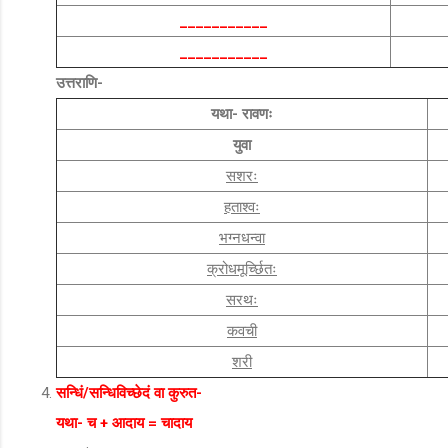
___________
___________
उत्तराणि-
यथा- रावणः
युवा
सशरः
हताश्वः
भग्नधन्वा
क्रोधमूर्च्छितः
सरथः
कवची
शरी
सन्धिं/सन्धिविच्छेदं वा कुरुत-
यथा- च + आदाय = चादाय