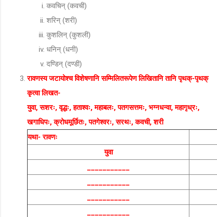
कवचिन् (कवची)
शरिन् (शरी)
कुशलिन् (कुशली)
धनिन् (धनी)
दण्डिन् (दण्डी)
रावणस्य जटायोश्च विशेषणानि सम्मिलितरूपेण लिखितानि तानि पृथक्-पृथक्
कृत्वा लिखत-
युवा, सशरः, वृद्धः, हताश्वः, महाबलः, पतगसत्तमः, भग्नधन्वा, महागृध्रः,
खगाधिपः, क्रोधमूर्छितः, पतगेश्वरः, सरथः, कवची, शरी
यथा- रावणः
युवा
___________
___________
___________
___________