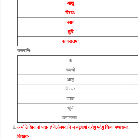
आशु
विरथः
पपात
भुवि
पतगसत्तमः
उत्तराणि-
क
कवची
आशु
विरथः
पपात
भुवि
पतगसत्तमः
अधोलिखितानां पदानां/विलोमपदानि मञ्जूषायां दत्तेषु पदेषु चित्वा यथासमक्षं
लिखत-