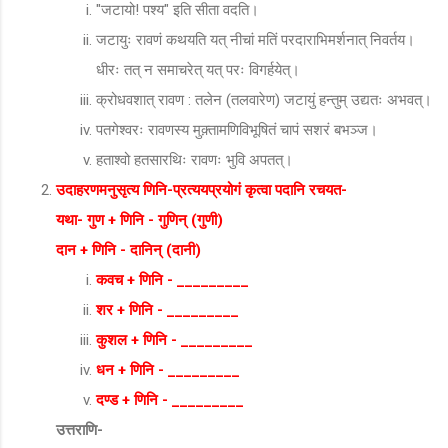
"जटायो! पश्य" इति सीता वदति।
जटायुः रावणं कथयति यत् नीचां मतिं परदाराभिमर्शनात् निवर्तय।
धीरः तत् न समाचरेत् यत् परः विगर्हयेत्।
क्रोधवशात् रावण : तलेन (तलवारेण) जटायुं हन्तुम् उद्यतः अभवत्।
पतगेश्वरः रावणस्य मुक़्तामणिविभूषितं चापं सशरं बभञ्ज।
हताश्वो हतसारथिः रावणः भुवि अपतत्।
उदाहरणमनुसृत्य णिनि-प्रत्ययप्रयोगं कृत्वा पदानि रचयत-
यथा- गुण + णिनि - गुणिन् (गुणी)
दान + णिनि - दानिन् (दानी)
कवच + णिनि - _________
शर + णिनि - _________
कुशल + णिनि - _________
धन + णिनि - _________
दण्ड + णिनि - _________
उत्तराणि-