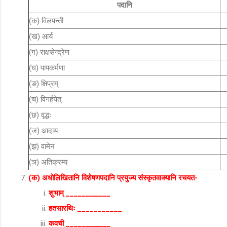
पदानि
(क) विलपन्ती
(ख) आर्य
(ग) राक्षसेन्द्रेण
(घ) पापकर्मणा
(ङ) क्षिप्रम्
(च) विगर्हयेत्
(छ) वृद्धः
(ज) आदाय
(झ) वामेन
(ञ) अतिक्रम्य
(क) अधोलिखितानि विशेषणपदानि प्रयुज्य संस्कृतवाक्यानि रचयत-
शुभाम् ___________
हतसारथिः ___________
कवची ___________