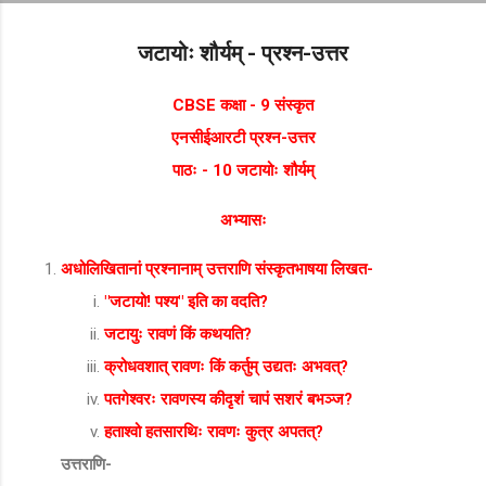
Skip to main content
जटायोः शौर्यम् - प्रश्न-उत्तर
CBSE कक्षा - 9 संस्कृत
एनसीईआरटी प्रश्न-उत्तर
पाठः - 10 जटायोः शौर्यम्
अभ्यासः
अधोलिखितानां प्रश्नानाम् उत्तराणि संस्कृतभाषया लिखत-
"जटायो! पश्य" इति का वदति?
जटायुः रावणं किं कथयति?
क्रोधवशात् रावणः किं कर्तुम् उद्यतः अभवत्?
पतगेश्वरः रावणस्य कीदृशं चापं सशरं बभञ्ज?
हताश्वो हतसारथिः रावणः कुत्र अपतत्?
उत्तराणि-