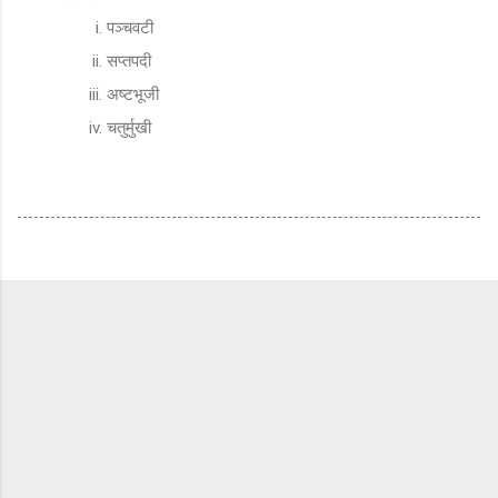
पञ्चवटी
सप्तपदी
अष्टभूजी
चतुर्मुखी